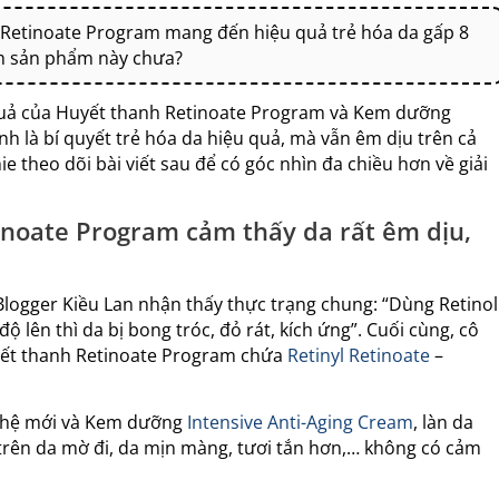
h Retinoate Program mang đến hiệu quả trẻ hóa da gấp 8
iệm sản phẩm này chưa?
 quả của Huyết thanh Retinoate Program và Kem dưỡng
ính là bí quyết trẻ hóa da hiệu quả, mà vẫn êm dịu trên cả
theo dõi bài viết sau để có góc nhìn đa chiều hơn về giải
inoate Program cảm thấy da rất êm dịu,
 Blogger Kiều Lan nhận thấy thực trạng chung: “Dùng Retinol
 lên thì da bị bong tróc, đỏ rát, kích ứng”. Cuối cùng, cô
yết thanh Retinoate Program chứa
Retinyl Retinoate
–
ế hệ mới và Kem dưỡng
Intensive Anti-Aging Cream
, làn da
 trên da mờ đi, da mịn màng, tươi tắn hơn,… không có cảm