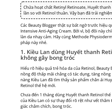
Chứa hoạt chất Retinyl Retinoate, Huyết than
lần so với Retinol thuần. Vậy bạn đã trải ngh
Các Beauty Blogger thật sự bất ngờ trước hiệu
Intensive Anti-Aging Cream. Bởi vì, bộ đôi này ch
làn da nhạy cảm. Hãy cùng Methode Physiodermie 
pháp này nhé.
1. Kiều Lan dùng Huyết thanh Ret
không gây bong tróc
Hiểu rõ hiệu quả trẻ hóa da của Retinol, Beauty
nồng độ thấp mãi chẳng có tác dụng, tăng nồng độ
nàng Kiều Lan đã tìm thấy sản phẩm chân ái Hu
Retinol thế hệ mới.
Chưa đến 1 tháng dùng Huyết thanh Retinol th
của Kiều Lan có sự thay đổi rõ rệt như vết thâm
giác châm chích, bong tróc.