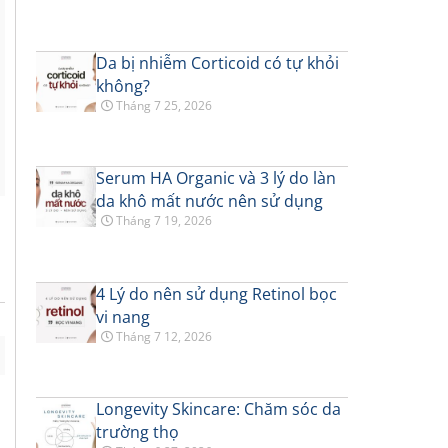
Da bị nhiễm Corticoid có tự khỏi
không?
Tháng 7 25, 2026
Serum HA Organic và 3 lý do làn
da khô mất nước nên sử dụng
Tháng 7 19, 2026
4 Lý do nên sử dụng Retinol bọc
vi nang
Tháng 7 12, 2026
Longevity Skincare: Chăm sóc da
trường thọ