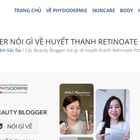
TRANG CHỦ
VỀ PHYSIODERMIE
SKINCARE
BODY
R NÓI GÌ VỀ HUYẾT THANH RETINOATE
ăm Sóc Da
/ Các Beauty Blogger nói gì về Huyết thanh Retinoate Pr