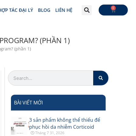
0
CART
HỢP TÁC ĐẠI LÝ
BLOG
LIÊN HỆ
 PROGRAM? (PHẦN 1)
ogram? (phần 1)
Search
BÀI VIẾT MỚI
3 sản phẩm không thể thiếu để
phục hồi da nhiễm Corticoid
Tháng 7 31, 2026