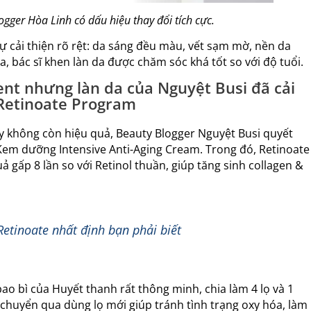
gger Hòa Linh có dấu hiệu thay đổi tích cực.
ự cải thiện rõ rệt: da sáng đều màu, vết sạm mờ, nền da
a, bác sĩ khen làn da được chăm sóc khá tốt so với độ tuổi.
ent nhưng làn da của Nguyệt Busi đã cải
Retinoate Program
ấy không còn hiệu quả, Beauty Blogger Nguyệt Busi quyết
Kem dưỡng Intensive Anti-Aging Cream. Trong đó, Retinoate
 gấp 8 lần so với Retinol thuần, giúp tăng sinh collagen &
Retinoate nhất định bạn phải biết
bao bì của Huyết thanh rất thông minh, chia làm 4 lọ và 1
c chuyển qua dùng lọ mới giúp tránh tình trạng oxy hóa, làm