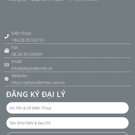
Điện thoại:
+84.28.35163751
Fax:
08.28.35128454
Email:
info@physiodermie.vn
Website:
https://physiodermie.com.vn
ĐĂNG KÝ ĐẠI LÝ
Họ
Tên
&
Tên
Số
SPA/TMV
Điện
&