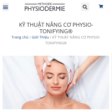
GIỚI THIỆU
HỢP TÁC ĐẠI LÝ
KỸ THUẬT NÂNG CƠ PHYSIO-
TONIFYING®
Trang chủ
/
Giới Thiệu
/ KỸ THUẬT NÂNG CƠ PHYSIO-
TONIFYING®