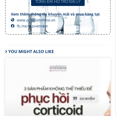
TỔNG ĐÀI HỖ TRỢ ĐẠI LÝ
Xem thêm thông tin khuyến mãi và mua hàng tại:
www.physiodermie.vn
fb.me/mpvietnam
YOU MIGHT ALSO LIKE