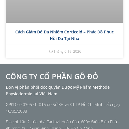
Cách Giảm Đỏ Da Nhiễm Corticoid – Phác Đồ Phục
Hồi Da Tại Nhà
Tháng 6 19, 2026
CÔNG TY CỔ PHẦN GỖ ĐỎ
Đơn vị phân phối độc quyền Dược Mỹ Phẩm Methode
Physiodermie tại Việt Nam
GPKD số 0305714016 do Sở KH và ĐT TP Hồ Chí Minh cấp ngày
16/05/2008
Địa chỉ: Lầu 2, tòa nhà Cantavil Hoàn Cầu, 600A Điện Biên Phủ –
Phường 22 – Quận Bình Thạnh – TP Hồ Chí Minh.