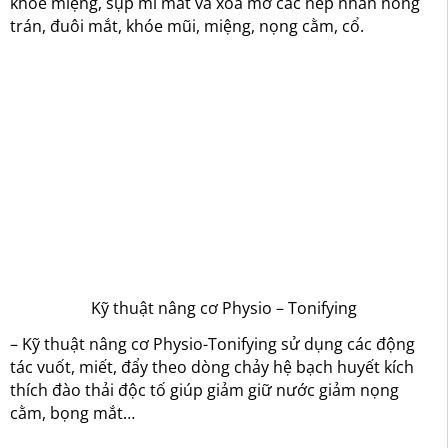
khóe miệng, sụp mí mắt và xóa mờ các nếp nhăn nông
trán, đuôi mắt, khóe mũi, miệng, nọng cằm, cổ.
Kỹ thuật nâng cơ Physio – Tonifying
– Kỹ thuật nâng cơ Physio-Tonifying sử dụng các động
tác vuốt, miết, đẩy theo dòng chảy hệ bạch huyết kích
thích đào thải độc tố giúp giảm giữ nước giảm nọng
cằm, bọng mắt…