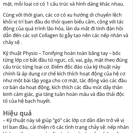
mặt, mỗi loại cơ có 1 cấu trúc và hình dáng khác nhau.
Cùng với thời gian, các cơ có xu hướng di chuyển lệch
khỏi vị trí ban đầu do thói quen biểu cảm, cộng với tác
động của quá trình lão hóa, làn da mất đi tính đàn hồi
dẫn đến các sợi Collagen bị gẫy tạo nên các nếp nhăn và
chảy sệ .
Kỹ thuật Physio – Tonifying hoàn toàn bằng tay – bốc
từng lớp cơ bắt đầu từ ngực, cổ, vai, gáy, mặt theo đúng
cấu trúc từng loại cơ. Điểm độc đáo của kỹ thuật này
chính là áp dụng cơ chế kích thích hoạt động của hệ cơ
như một bài tập yoga cho cơ mặt, tác động vào các đầu
cơ bán da hoạt động, kích thích các đầu mút dây thần
kinh cảm giác, gia tăng tuần hoàn máu và đào thải độc
tố của hệ bạch huyết.
Hiệu quả
– Kỹ thuật này sẽ giúp “gò” các lớp cơ dần dần trở về vị
trí ban đầu, cải thiện rõ các tình trạng chảy sệ: nếp nhăn