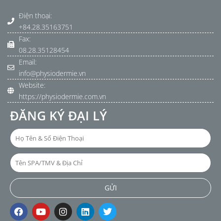
Điện thoại:
+84.28.35163751
Fax:
08.28.35128454
Email:
info@physiodermie.vn
Website:
https://physiodermie.com.vn
ĐĂNG KÝ ĐẠI LÝ
Họ
Tên
&
Tên
Số
SPA/TMV
Điện
&
GỬI
Thoại
Địa
F
Y
I
L
T
Chỉ
a
o
n
i
w
c
u
s
n
i