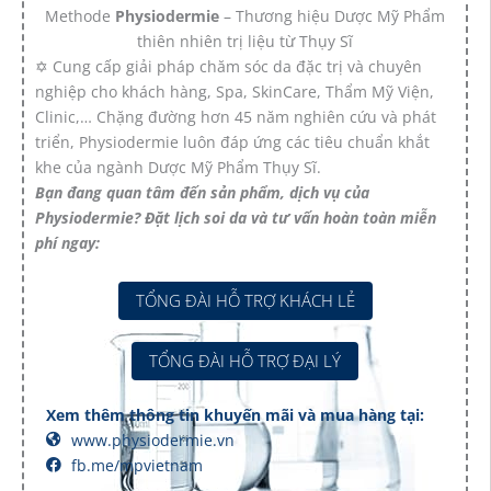
Methode
Physiodermie
– Thương hiệu Dược Mỹ Phẩm
thiên nhiên trị liệu từ Thụy Sĩ
✡ Cung cấp giải pháp chăm sóc da đặc trị và chuyên
nghiệp cho khách hàng, Spa, SkinCare, Thẩm Mỹ Viện,
Clinic,… Chặng đường hơn 45 năm nghiên cứu và phát
triển, Physiodermie luôn đáp ứng các tiêu chuẩn khắt
khe của ngành Dược Mỹ Phẩm Thụy Sĩ.
Bạn đang quan tâm đến sản phẩm, dịch vụ của
Physiodermie? Đặt lịch soi da và tư vấn hoàn toàn miễn
phí ngay:
TỔNG ĐÀI HỖ TRỢ KHÁCH LẺ
TỔNG ĐÀI HỖ TRỢ ĐẠI LÝ
Xem thêm thông tin khuyến mãi và mua hàng tại:
www.physiodermie.vn
fb.me/mpvietnam