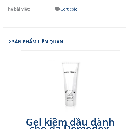
Thẻ bài viết:
Corticoid
SẢN PHẨM LIÊN QUAN
Sản
phẩm
này
có
nhiều
biến
thể.
Các
tùy
chọn
Gel kiềm dầu dành
có
cho da Demodex,
thể