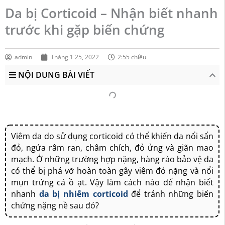
Da bị Corticoid – Nhận biết nhanh
trước khi gặp biến chứng
admin
Tháng 1 25, 2022
2:55 chiều
NỘI DUNG BÀI VIẾT
Viêm da do sử dụng corticoid có thể khiến da nổi sẩn
đỏ, ngứa râm ran, châm chích, đỏ ửng và giãn mao
mạch. Ở những trường hợp nặng, hàng rào bảo vệ da
có thể bị phá vỡ hoàn toàn gây viêm đỏ nặng và nổi
mụn trứng cá ồ ạt. Vậy làm cách nào để nhận biết
nhanh
da bị nhiễm corticoid
để tránh những biến
chứng nặng nề sau đó?