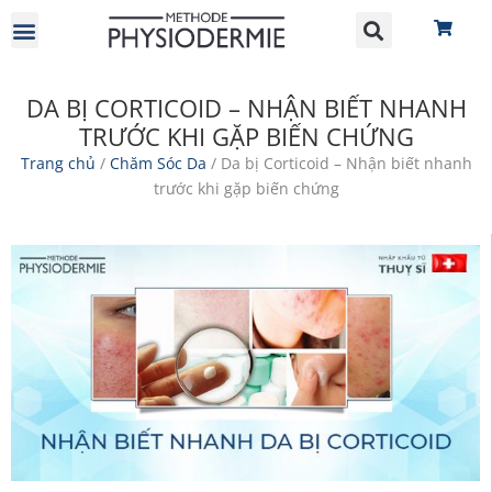
GIỚI THIỆU
HỢP TÁC ĐẠI LÝ
DA BỊ CORTICOID – NHẬN BIẾT NHANH
TRƯỚC KHI GẶP BIẾN CHỨNG
Trang chủ
/
Chăm Sóc Da
/ Da bị Corticoid – Nhận biết nhanh
trước khi gặp biến chứng