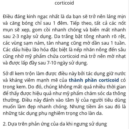
corticoid
Điều đáng kinh ngạc nhất là da bạn sẽ trở nên láng mịn
và căng bóng chỉ sau 1 đêm. Tiếp theo, tất cả các nốt
mụn sẽ xẹp, gom cồi nhanh chóng và biến mất nhanh
sau 2-3 ngày sử dụng. Da trắng bật tông nhanh rõ rệt,
các vùng sạm nám, tàn nhang cũng mờ dần sau 1 tuần.
Các dấu hiệu lão hóa đặc biệt là nếp nhăn nông đến sâu
cũng nhờ mỹ phẩm chứa corticoid mà trở nên mờ nhạt
và được lấp đầy sau 7-10 ngày sử dụng.
Sở dĩ kem trộn làm được điều này bởi tác dụng giữ nước
và kháng viêm mạnh mẽ của
thành phần corticoid
có
trong kem. Do đó, chúng không mất quá nhiều thời gian
để thấy được hiệu quả như mỹ phẩm chăm sóc da thông
thường. Điều này đánh vào tâm lý của người tiêu dùng
muốn làm đẹp nhanh chóng. Nhưng tiềm ẩn sau đó là
những tác dụng phụ nghiêm trọng cho làn da.
2. Dựa trên phản ứng của da khi ngưng sử dụng