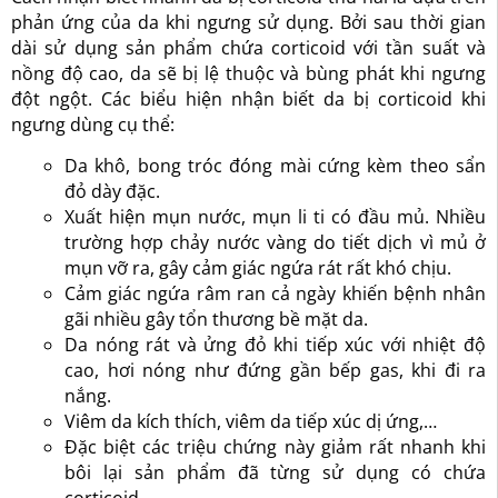
phản ứng của da khi ngưng sử dụng. Bởi sau thời gian
dài sử dụng sản phẩm chứa corticoid với tần suất và
nồng độ cao, da sẽ bị lệ thuộc và bùng phát khi ngưng
đột ngột. Các biểu hiện nhận biết da bị corticoid khi
ngưng dùng cụ thể:
Da khô, bong tróc đóng mài cứng kèm theo sẩn
đỏ dày đặc.
Xuất hiện mụn nước, mụn li ti có đầu mủ. Nhiều
trường hợp chảy nước vàng do tiết dịch vì mủ ở
mụn vỡ ra, gây cảm giác ngứa rát rất khó chịu.
Cảm giác ngứa râm ran cả ngày khiến bệnh nhân
gãi nhiều gây tổn thương bề mặt da.
Da nóng rát và ửng đỏ khi tiếp xúc với nhiệt độ
cao, hơi nóng như đứng gần bếp gas, khi đi ra
nắng.
Viêm da kích thích, viêm da tiếp xúc dị ứng,…
Đặc biệt các triệu chứng này giảm rất nhanh khi
bôi lại sản phẩm đã từng sử dụng có chứa
corticoid.