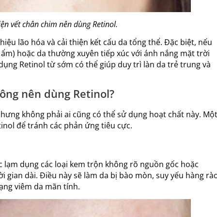
iện vết chân chim nên dùng Retinol.
iệu lão hóa và cải thiện kết cấu da tổng thể. Đặc biệt, nếu
 ẩm) hoặc da thường xuyên tiếp xúc với ánh nắng mặt trời
ụng Retinol từ sớm có thể giúp duy trì làn da trẻ trung và
hông nên dùng Retinol?
nhưng không phải ai cũng có thể sử dụng hoạt chất này. Mộ
inol để tránh các phản ứng tiêu cực.
c lạm dụng các loại kem trộn không rõ nguồn gốc hoặc
ời gian dài. Điều này sẽ làm da bị bào mòn, suy yếu hàng rà
trạng viêm da mãn tính.