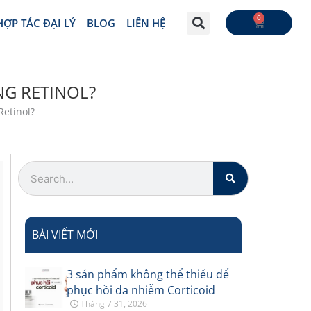
0
CART
HỢP TÁC ĐẠI LÝ
BLOG
LIÊN HỆ
G RETINOL?
etinol?
Search
BÀI VIẾT MỚI
3 sản phẩm không thể thiếu để
phục hồi da nhiễm Corticoid
Tháng 7 31, 2026