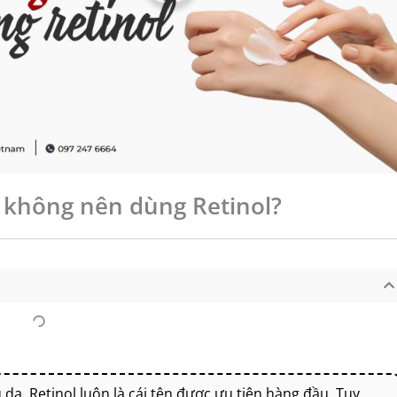
 không nên dùng Retinol?
 da, Retinol luôn là cái tên được ưu tiên hàng đầu. Tuy