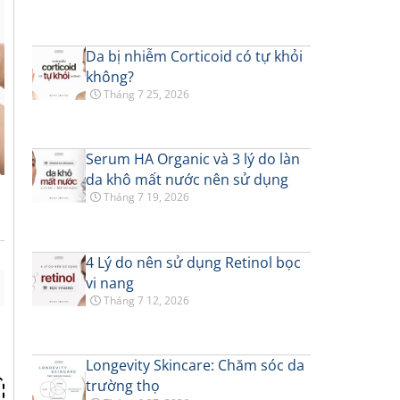
Da bị nhiễm Corticoid có tự khỏi
không?
Tháng 7 25, 2026
Serum HA Organic và 3 lý do làn
da khô mất nước nên sử dụng
Tháng 7 19, 2026
4 Lý do nên sử dụng Retinol bọc
vi nang
Tháng 7 12, 2026
Longevity Skincare: Chăm sóc da
trường thọ