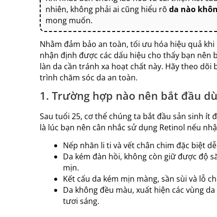
nhiên, không phải ai cũng hiểu rõ
da nào khôn
mong muốn.
Nhằm đảm bảo an toàn, tối ưu hóa hiệu quả khi
nhận định được các dấu hiệu cho thấy bạn nên bắ
làn da cần tránh xa hoạt chất này. Hãy theo dõi b
trình chăm sóc da an toàn.
1. Trường hợp nào nên bắt đầu dù
Sau tuổi 25, cơ thể chúng ta bắt đầu sản sinh ít 
là lúc bạn nên cân nhắc sử dụng Retinol nếu nhậ
Nếp nhăn li ti và vết chân chim đặc biệt d
Da kém đàn hồi, không còn giữ được độ s
mịn.
Kết cấu da kém mịn màng, sần sùi và lỗ ch
Da không đều màu, xuất hiện các vùng da
tươi sáng.