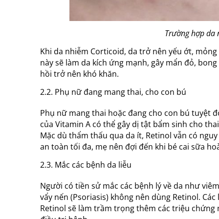
Trường hợp da 
Khi da nhiễm Corticoid, da trở nên yếu ớt, mỏn
này sẽ làm da kích ứng mạnh, gây mẩn đỏ, bong 
hồi trở nên khó khăn.
2.2. Phụ nữ đang mang thai, cho con bú
Phụ nữ mang thai hoặc đang cho con bú tuyệt đối
của Vitamin A có thể gây dị tật bẩm sinh cho th
Mặc dù thẩm thấu qua da ít, Retinol vẫn có nguy
an toàn tối đa, mẹ nên đợi đến khi bé cai sữa hoà
2.3. Mắc các bệnh da liễu
Người có tiền sử mắc các bệnh lý về da như viêm
vẩy nến (Psoriasis) không nên dùng Retinol. Các 
Retinol sẽ làm trầm trọng thêm các triệu chứng