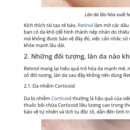
Làn da lão hóa xuất h
Kích thích tái tạo tế bào,
Retinol
làm mờ các dấu h
bạn có da khô (dễ hình thành nếp nhăn do thiếu
mà không được bảo vệ đầy đủ, việc cân nhắc sử d
khỏe mạnh lâu dài.
2. Những đối tượng, làn da nào k
Retinol mang lại hiệu quả trẻ hóa da mạnh mẽ, 
số đối tượng, làn da sau đây không nên dùng Ret
2.1. Da nhiễm Corticoid
Da bị nhiễm
Corticoid
thường là hậu quả của việ
thuốc bôi chứa Corticoid liều lượng cao trong th
bảo vệ tự nhiên và tích tụ độc tố, dẫn đến tình 