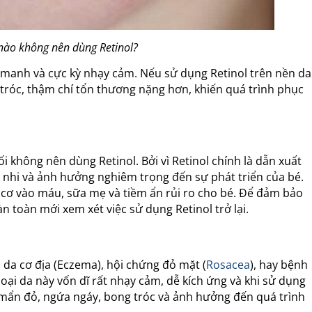
nào không nên dùng Retinol?
g manh và cực kỳ nhạy cảm. Nếu sử dụng Retinol trên nền da
tróc, thậm chí tổn thương nặng hơn, khiến quá trình phục
 không nên dùng Retinol. Bởi vì Retinol chính là dẫn xuất
ai nhi và ảnh hưởng nghiêm trọng đến sự phát triển của bé.
 cơ vào máu, sữa mẹ và tiềm ẩn rủi ro cho bé. Để đảm bảo
n toàn mới xem xét việc sử dụng Retinol trở lại.
 da cơ địa (Eczema), hội chứng đỏ mặt (
Rosacea
), hay bệnh
loại da này vốn dĩ rất nhạy cảm, dễ kích ứng và khi sử dụng
 mẩn đỏ, ngứa ngáy, bong tróc và ảnh hưởng đến quá trình