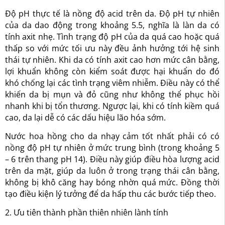
Độ pH thực tế là nồng độ acid trên da. Độ pH tự nhiên
của da dao động trong khoảng 5.5, nghĩa là làn da có
tính axit nhẹ. Tình trạng độ pH của da quá cao hoặc quá
thấp so với mức tối ưu này đều
ảnh hưởng tới hệ sinh
thái tự nhiên.
Khi da có tính axit cao hơn mức cân bằng,
lợi khuẩn
không còn kiểm soát được hại khuẩn do đó
khó chống lại các tình trạng viêm nhiễm. Điều này có thể
khiến da bị mụn và đỏ cũng như không thể phục hồi
nhanh khi bị tổn thương. Ngược lại, khi
có tính kiềm quá
cao, da lại dễ có các dấu hiệu lão hóa sớm.
Nước hoa hồng cho da nhạy cảm tốt nhất phải có có
nồng độ pH tự nhiên ở mức trung bình (trong khoảng 5
– 6 trên thang pH 14). Điều này giúp điều hòa lượng acid
trên da mặt, giúp da luôn ở trong trạng thái cân bằng,
không bị khô căng hay bóng nhờn quá mức. Đồng thời
tạo điều kiện lý tưởng để da hấp thu các bước tiếp theo.
2. Ưu tiên thành phần thiên nhiên lành tính