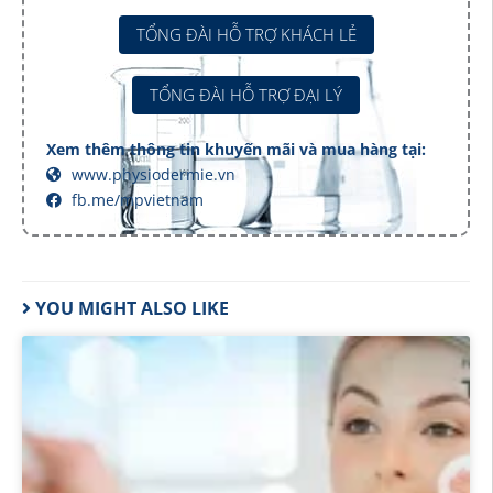
TỔNG ĐÀI HỖ TRỢ KHÁCH LẺ
TỔNG ĐÀI HỖ TRỢ ĐẠI LÝ
Xem thêm thông tin khuyến mãi và mua hàng tại:
www.physiodermie.vn
fb.me/mpvietnam
YOU MIGHT ALSO LIKE