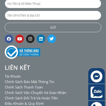
Họ
Tên
&
Tên
Số
SPA/TMV
Điện
&
GỬI
Thoại
Địa
F
Y
I
L
T
Chỉ
a
o
n
i
w
c
u
s
n
i
e
t
t
k
t
b
u
a
e
t
o
b
g
d
e
o
e
r
i
r
k
a
n
LIÊN KẾT
m
Tài Khoản
Chính Sách Bảo Mật Thông Tin
Chính Sách Thanh Toán
Chính Sách Vận Chuyển Và Giao Nhận
Chính Sách Đổi Trả Và Hoàn Tiền
Điều Khoản & Quy Định