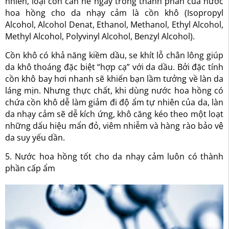
nhiên, loại cồn cần né ngay trong thành phần của nước
hoa hồng cho da nhạy cảm là cồn khô (Isopropyl
Alcohol, Alcohol Denat, Ethanol, Methanol, Ethyl Alcohol,
Methyl Alcohol, Polyvinyl Alcohol, Benzyl Alcohol).
Cồn khô có khả năng kiềm dầu, se khít lỗ chân lông giúp
da khô thoáng đặc biệt “hợp cạ” với da dầu. Bởi đặc tính
cồn khô bay hơi nhanh sẽ khiến bạn lầm tưởng về làn da
láng mịn. Nhưng thực chất, khi dùng nước hoa hồng có
chứa cồn khô dễ làm giảm đi độ ẩm tự nhiên của da, làn
da nhạy cảm sẽ dễ kích ứng, khô căng kéo theo một loạt
những dấu hiệu mẩn đỏ, viêm nhiễm và hàng rào bảo vệ
da suy yếu dần.
5. Nước hoa hồng tốt cho da nhạy cảm luôn có thành
phần cấp ẩm