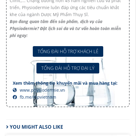
Clinic,… Chặng đường hơn 45 năm nghiên cứu và phát
triển, Physiodermie luôn đáp ứng các tiêu chuẩn khắt
khe của ngành Dược Mỹ Phẩm Thụy Sĩ.
Bạn đang quan tâm đến sản phẩm, dịch vụ của
Physiodermie? Đặt lịch soi da và tư vấn hoàn toàn miễn
phí ngay:
TỔNG ĐÀI HỖ TRỢ KHÁCH LẺ
TỔNG ĐÀI HỖ TRỢ ĐẠI LÝ
Xem thêm thông tin khuyến mãi và mua hàng tại:
www.physiodermie.vn
fb.me/mpvietnam
YOU MIGHT ALSO LIKE