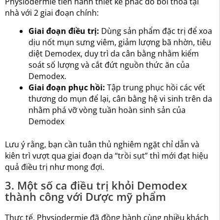
Physiodermie tiến hành thiết kế phác đồ bôi thoa tại
nhà với 2 giai đoạn chính:
Giai đoạn điều trị:
Dùng sản phẩm đặc trị để xoa
dịu nốt mụn sưng viêm, giảm lượng bã nhờn, tiêu
diệt Demodex, duy trì da cân bằng nhằm kiểm
soát số lượng và cắt đứt nguồn thức ăn của
Demodex.
Giai đoạn phục hồi:
Tập trung phục hồi các vết
thương do mụn để lại, cân bằng hệ vi sinh trên da
nhằm phá vỡ vòng tuần hoàn sinh sản của
Demodex
Lưu ý rằng, bạn cần tuân thủ nghiêm ngặt chỉ dẫn và
kiên trì vượt qua giai đoạn da “trồi sụt” thì mới đạt hiệu
quả điều trị như mong đợi.
3. Một số ca điều trị khỏi Demodex
thành công với Dược mỹ phẩm
Thực tế, Physiodermie đã đồng hành cùng nhiều khách