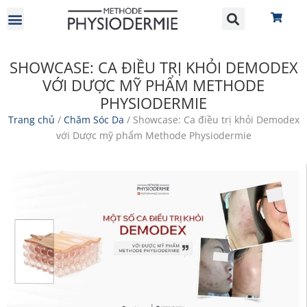
GIỚI THIỆU
HỢP TÁC ĐẠI LÝ
SHOWCASE: CA ĐIỀU TRỊ KHỎI DEMODEX
VỚI DƯỢC MỸ PHẨM METHODE
PHYSIODERMIE
Trang chủ
/
Chăm Sóc Da
/ Showcase: Ca điều trị khỏi Demodex
với Dược mỹ phẩm Methode Physiodermie