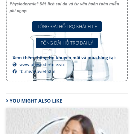
Physiodermie? Đặt lịch soi da và tư vấn hoàn toàn miễn
phí ngay:
TỔNG ĐÀI HỖ TRỢ KHÁCH LẺ
TỔNG ĐÀI HỖ TRỢ ĐẠI LÝ
Xem thêm thông tin khuyến mãi và mua hàng tại:
www.physiodermie.vn
fb.me/mpvietnam
YOU MIGHT ALSO LIKE