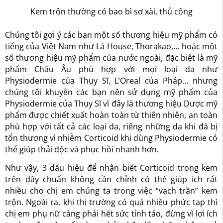
Kem trộn thường có bao bì sơ xài, thủ công
Chúng tôi gợi ý các bạn một số thương hiệu mỹ phẩm có
tiếng của Việt Nam như Lá House, Thorakao,… hoặc một
số thương hiệu mỹ phẩm của nước ngoài, đặc biệt là mỹ
phẩm Châu Âu phù hợp với mọi loại da như
Physiodermie của Thụy Sĩ, L’Oreal của Pháp… nhưng
chúng tôi khuyên các bạn nên sử dụng mỹ phẩm của
Physiodermie của Thụy Sĩ vì đây là thương hiệu Dược mỹ
phẩm được chiết xuất hoàn toàn từ thiên nhiên, an toàn
phù hợp với tất cả các loại da, riêng những da khi đã bị
tổn thương vì nhiễm Corticoid khi dùng Physiodermie có
thể giúp thải độc và phục hồi nhanh hơn.
Như vậy, 3 dấu hiệu để nhận biết Corticoid trong kem
trên đây chuẩn không cần chỉnh có thể giúp ích rất
nhiều cho chị em chúng ta trong việc “vạch trần” kem
trộn. Ngoài ra, khi thị trường có quá nhiều phức tạp thì
chị em phụ nữ càng phải hết sức tỉnh táo, đừng vì lợi ích