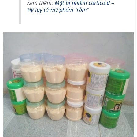
Xem thêm:
Mặt bị nhiễm corticoid –
Hệ lụy từ mỹ phẩm “rởm”