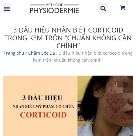
GIỚI THIỆU
HỢP TÁC ĐẠI LÝ
3 DẤU HIỆU NHẬN BIẾT CORTICOID
TRONG KEM TRỘN “CHUẨN KHÔNG CẦN
CHỈNH”
Trang chủ
/
Chăm Sóc Da
/ 3 dấu hiệu nhận biết corticoid trong
kem trộn “chuẩn không cần chỉnh”